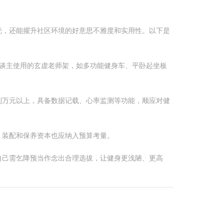
壳，还能擢升社区环境的好意思不雅度和实用性。以下是
东谈主使用的玄虚老师架，如多功能健身车、平卧起坐板
到万元以上，具备数据记载、心率监测等功能，顺应对健
，装配和保养资本也应纳入预算考量。
自己需乞降预当作念出合理选拔，让健身更浅陋、更高